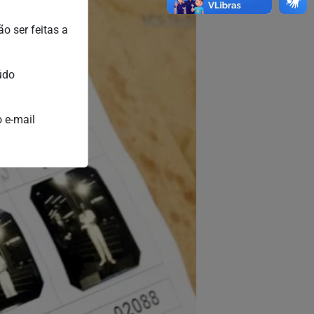
o ser feitas a
údo
 e-mail