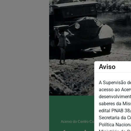
Aviso
A Supervisão d
acesso ao Acerv
desenvolvimento
saberes da Miss
edital PNAB 38
Secretaria da C
Acervo do Centro Cultural São Paulo
Política Nacion