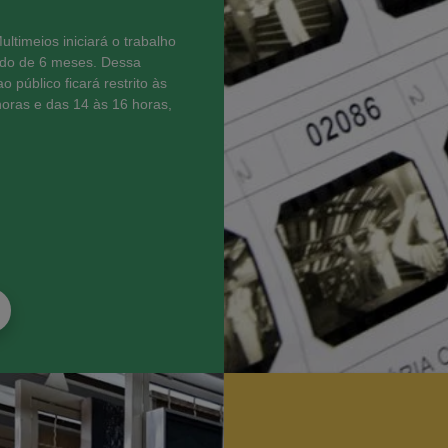
ultimeios iniciará o trabalho
íodo de 6 meses. Dessa
 público ficará restrito às
 horas e das 14 às 16 horas,