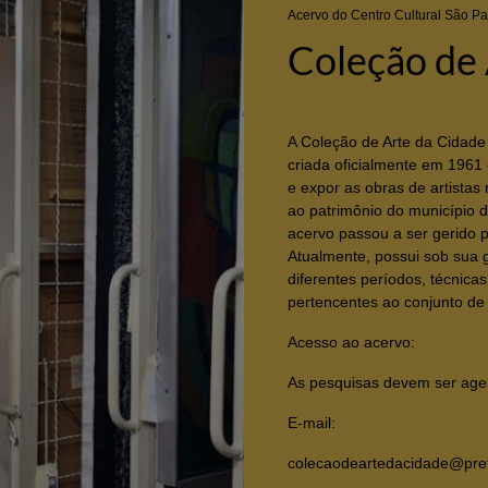
Acervo do Centro Cultural São Pa
Coleção de 
A Coleção de Arte da Cidade 
criada oficialmente em 1961 
e expor as obras de artistas
ao patrimônio do município d
acervo passou a ser gerido p
Atualmente, possui sob sua 
diferentes períodos, técnicas
pertencentes ao conjunto de 
Acesso ao acervo:
As pesquisas devem ser ag
E-mail:
colecaodeartedacidade@prefe