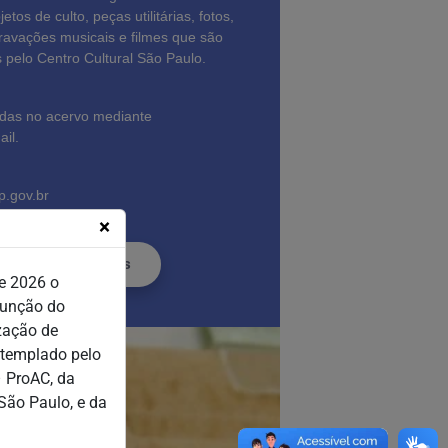
tos de culto, peças utilitárias, fotos,
avações musicais e filmes que são
 pelo Centro Cultural São Paulo.
adas no acervo mediante
il.
p.gov.br
×
squisas Folclóricas
e 2026 o
função do
zação de
ntemplado pelo
– ProAC, da
São Paulo, e da