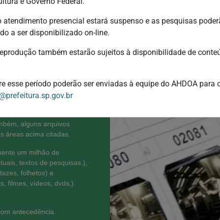
meios
ultura e Governo Federal.
o atendimento presencial estará suspenso e as pesquisas poderã
do a ser disponibilizado on-line.
al São Paulo foi criado para
reprodução também estarão sujeitos à disponibilidade de conte
cumentações e registros de
ores do Departamento de
as – IDART, entre os anos de
har com a Arte Brasileira
re esse período poderão ser enviadas à equipe do AHDOA para o
ênicas (teatro, dança e
@prefeitura.sp.gov.br
, cinema, literatura, música,
levisão, rádio, imprensa,
ambém, alguns arquivos
as áreas acima citadas.
mente um milhão de
uais, textos de pesquisas.),
azes, folhetos) e
s, filmes, vídeos, dvds,).
com antecedência.