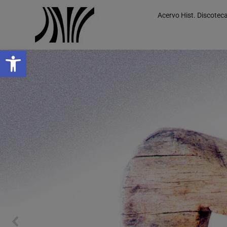
Acervo Hist. Discotec
Abrir a barra de ferramentas
Início