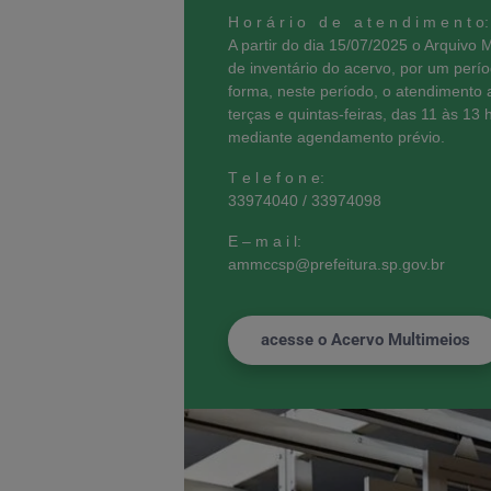
H o r á r i o d e a t e n d i m e n t o:
A partir do dia 15/07/2025 o Arquivo M
de inventário do acervo, por um per
forma, neste período, o atendimento ao
terças e quintas-feiras, das 11 às 13
mediante agendamento prévio.
T e l e f o n e:
33974040 / 33974098
E – m a i l:
ammccsp@prefeitura.sp.gov.br
acesse o Acervo Multimeios