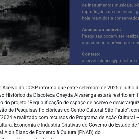
de instrumentos musicais, obje
reproduções de desenhos, gr
hoje mantidos e conservados
Acesso ao acervo:
Pesquisas podem ser realiz
agendamento prévio por e-ma
Contato:
acervohistorico@prefeitura.s
acesse a Missão de Pe
e Acervo do CCSP informa que entre setembro de 2025 e julho d
o Histórico da Discoteca Oneyda Alvarenga estará restrito em 
 do projeto “Requalificação de espaço de acervo e desierarqui
ão de Pesquisas Folclóricas do Centro Cultural São Paulo”, co
/2024 e realizado com recursos do Programa de Ação Cultural 
ultura, Economia e Indústria Criativas do Governo do Estado de 
al Aldir Blanc de Fomento à Cultura (PNAB) do