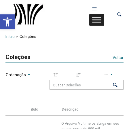
Abrir a barra de ferramentas
Início
>
Coleções
Coleções
Voltar
Ordenação
Título
Descrição
O Arquivo Multimeios abriga em seu
acervo cerca de 900 mil